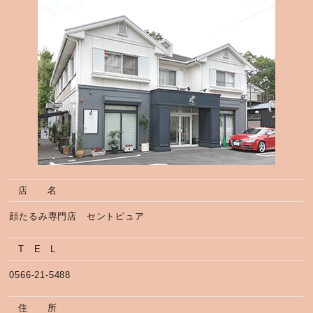
店 名
顔たるみ専門店 セントピュア
T E L
0566-21-5488
住 所