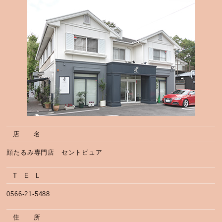
店 名
顔たるみ専門店 セントピュア
T E L
0566-21-5488
住 所