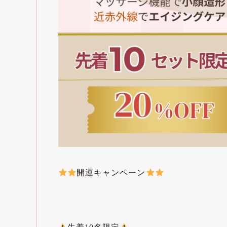
開運キャンペーン
⁡