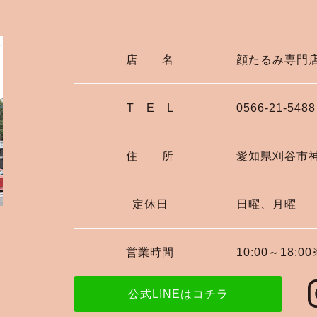
店 名
顔たるみ専門
T E L
0566-21-5488
住 所
愛知県刈谷市神明
定休日
日曜、月曜
営業時間
10:00～18
公式LINEはコチラ