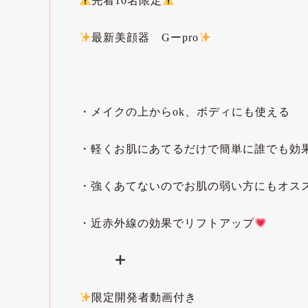
先着10名限定
最新美顔器　Gーpro
⁡
・メイクの上からok、ボディにも使える
・軽くお肌にあてるだけで簡単に誰でも効
・強くあてないのでお肌の弱い方にもオス
・近赤外線の効果でリフトアップ
限定開発者動画付き